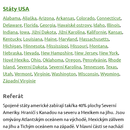
Státy USA
Alabama
,
Aljaška
,
Arizona
,
Arkansas
,
Colorado
,
Connecticut
,
Delaware
,
Florida
,
Georgia
,
Havajské ostrovy
,
Idaho
,
Illinois
,
Indiana
,
Iowa
,
Jižní Dakota
,
Jižní Karolína
,
Kalifornie
,
Kansas
,
Kentucky
,
Louisiana
,
Maine
,
Maryland
,
Massachusetts
,
Michigan
,
Minnesota
,
Mississippi
,
Missouri
,
Montana
,
Nebraska
,
Nevada
,
New Hampshire
,
New Jersey
,
New York
,
Nové Mexiko
,
Ohio
,
Oklahoma
,
Oregon
,
Pensylvánie
,
Rhode
Island
,
Severní Dakota
,
Severní Karolína
,
Tennessee
,
Texas
,
Utah
,
Vermont
,
Virgínie
,
Washington
,
Wisconsin
,
Wyoming
,
Západní Virgínie
Referát
Spojené státy americké zabírají takřka 40% plochy Severní
Ameriky. Hraničí s Kanadou na severu a Mexikem na jihu. Jsou
omývány Atlantským oceánem na východě, Mexickým zálivem
na jihu a Tichým oceánem na západě. V hlavní části se nachází