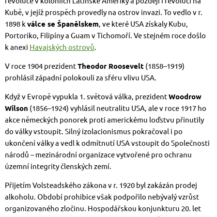
revoluce v koloniích Latinské Ameriky a později i revoluci na
Kubě, v jejíž prospěch provedly na ostrov invazi. To vedlo v r.
1898 k
válce se Španělskem
, ve které USA získaly Kubu,
Portoriko, Filipíny a Guam v Tichomoří. Ve stejném roce došlo
k anexi
Havajských ostrovů
.
V roce 1904 prezident
Theodor Roosevelt
(1858–1919)
prohlásil západní polokouli za sféru vlivu USA.
Když v Evropě vypukla 1. světová válka, prezident
Woodrow
Wilson
(1856–1924) vyhlásil neutralitu USA, ale v roce 1917 ho
akce německých ponorek proti americkému loďstvu přinutily
do války vstoupit. Silný izolacionismus pokračoval i po
ukončení války a vedl k odmítnutí USA vstoupit do Společnosti
národů – mezinárodní organizace vytvořené pro ochranu
územní integrity členských zemí.
Přijetím Volsteadského zákona v r. 1920 byl zakázán prodej
alkoholu. Období prohibice však podpořilo nebývalý vzrůst
organizovaného zločinu. Hospodářskou konjunkturu 20. let