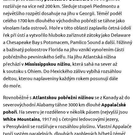
rozšiřuje na více než 200 km. Sleduje stupeň Piedmontu a
největšího rozpětí dosahuje na jihu v Georgii. Téměř podél
celého 1700 km dlouhého východního pobřeží se táhne jako
vlnolam řada ostrovů. Moře v této oblasti zaplavilo četná údolí
řek při ústí a vytvořilo hluboko zaříznuté zátoky jako Delaware
a Chesapeake Bay s Potomacem, Pamlico Sound a další. Nížinný
a bažinatý poloostrov Florida na jihu vznikl vynořením části
pobřežního pevninského šelfu. Na jihu Atlantská nížina
přechází v
Mississippskou nížinu
, která sahá na sever až
k soutoku s Ohiem. Do Mexického zálivu vybíhá rozsáhlou
deltou, kterou naplaveniny každým rokem posunují dále
do moře.
Rovnoběžně s
Atlantskou pobřežní nížinou
se z Kanady až do
severovýchodní Alabamy táhne 3000 km dlouhé
Appalačské
pohoří
. Na severu je rozděleno v několik pásem (nejvyšší jsou
White Mountains
, 1917 m) s četnými ledovcovými jezery,
v Pensylvánii se rozšiřuje v rozsáhlou plošinu. Vlastní Appalače
tvoří systém paralelních, dlouhých zaoblených hřbetů téměř