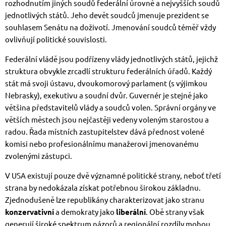
rozhodnutím jiných soudů federální úrovně a nejvyšších soudů
jednotlivých států. Jeho devět soudců jmenuje prezident se
souhlasem Senátu na doživotí. Jmenování soudců téměř vždy
ovlivňují politické souvislosti.
Federální vládě jsou podřízeny vlády jednotlivých států, jejichž
struktura obvykle zrcadlí strukturu federálních úřadů. Každý
stát má svoji ústavu, dvoukomorový parlament (s výjimkou
Nebrasky), exekutivu a soudní dvůr. Guvernér je stejně jako
většina představitelů vlády a soudců volen. Správní orgány ve
větších městech jsou nejčastěji vedeny voleným starostou a
radou. Řada místních zastupitelstev dává přednost volené
komisi nebo profesionálnímu manažerovi jmenovanému
zvolenými zástupci.
V USA existují pouze dvě významné politické strany, neboť třetí
strana by nedokázala získat potřebnou širokou základnu.
Zjednodušeně lze republikány charakterizovat jako stranu
konzervativní
a demokraty jako
liberální
. Obě strany však
generují široké spektrum názorů a regionální rozdíly mohou