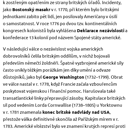
k zostřeným opatřením ze strany britských úřadů. Incidenty,
jako
Bostonský masakr
v r. 1770, při kterém bylo britskými
jednotkami zabito pět lidí, jen posilovaly Američany v úsilí
o samostatnost. V roce 1776 po dvou tzv. kontinentálních
kongresech kolonistů byla vyhlášena
Deklarace nezávislosti
a
konfederace 13 kolonií pod názvem Spojené státy americké.
V následující válce o nezávislost vojska amerických
dobrovolníků čelila britským oddílům, v nichž bojovali
především němečtí žoldnéři. Špatně vyzbrojené americké síly
často unikly těžkým porážkám jen díky umění a odvaze
důstojníků, jako byl
George Washington
(1732–1799). Obrat
ve válce nastal v r. 1778, když Francie začala vzbouřencům
poskytovat vojenskou i finanční pomoc. Narušovala také
transatlantické linky přepravující zásoby. Kapitulace britských
sil pod vedením Lorda Cornwallise (1738–1805) u Yorktownu
v r. 1781 znamenala
konec britské nadvlády nad USA
,
přestože válka definitivně skončila až Pařížským mírem v r.
1783. Americké vítězství bylo ve znamení krutých represí proti