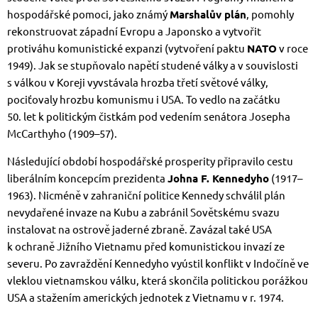
hospodářské pomoci, jako známý
Marshalův plán
, pomohly
rekonstruovat západní Evropu a Japonsko a vytvořit
protiváhu komunistické expanzi (vytvoření paktu
NATO
v roce
1949). Jak se stupňovalo napětí studené války a v souvislosti
s válkou v Koreji vyvstávala hrozba třetí světové války,
pociťovaly hrozbu komunismu i USA. To vedlo na začátku
50. let k politickým čistkám pod vedením senátora Josepha
McCarthyho (1909–57).
Následující období hospodářské prosperity připravilo cestu
liberálním koncepcím prezidenta
Johna F. Kennedyho
(1917–
1963). Nicméně v zahraniční politice Kennedy schválil plán
nevydařené invaze na Kubu a zabránil Sovětskému svazu
instalovat na ostrově jaderné zbraně. Zavázal také USA
k ochraně Jižního Vietnamu před komunistickou invazí ze
severu. Po zavraždění Kennedyho vyústil konflikt v Indočíně ve
vleklou vietnamskou válku, která skončila politickou porážkou
USA a stažením amerických jednotek z Vietnamu v r. 1974.