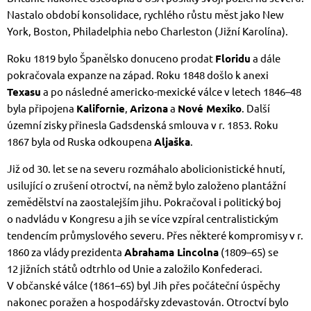
Nastalo období konsolidace, rychlého růstu měst jako New
York, Boston, Philadelphia nebo Charleston (Jižní Karolína).
Roku 1819 bylo Španělsko donuceno prodat
Floridu
a dále
pokračovala expanze na západ. Roku 1848 došlo k anexi
Texasu
a po následné americko-mexické válce v letech 1846–48
byla připojena
Kalifornie
,
Arizona
a
Nové Mexiko
. Další
územní zisky přinesla Gadsdenská smlouva v r. 1853. Roku
1867 byla od Ruska odkoupena
Aljaška
.
Již od 30. let se na severu rozmáhalo abolicionistické hnutí,
usilující o zrušení otroctví, na němž bylo založeno plantážní
zemědělství na zaostalejším jihu. Pokračoval i politický boj
o nadvládu v Kongresu a jih se více vzpíral centralistickým
tendencím průmyslového severu. Přes některé kompromisy v r.
1860 za vlády prezidenta
Abrahama Lincolna
(1809–65) se
12 jižních států odtrhlo od Unie a založilo Konfederaci.
V občanské válce (1861–65) byl Jih přes počáteční úspěchy
nakonec poražen a hospodářsky zdevastován. Otroctví bylo