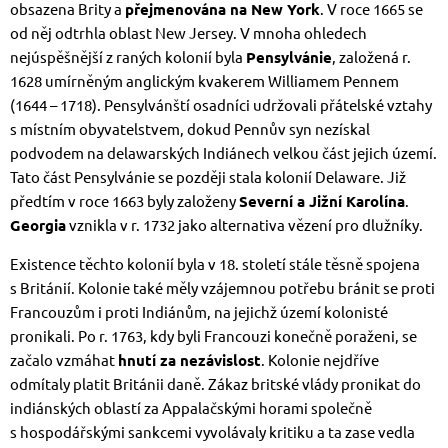
obsazena Brity a
přejmenována na New York
. V roce 1665 se
od něj odtrhla oblast New Jersey. V mnoha ohledech
nejúspěšnější z raných kolonií byla
Pensylvánie
, založená r.
1628 umírněným anglickým kvakerem Williamem Pennem
(1644 – 1718). Pensylvánští osadníci udržovali přátelské vztahy
s místním obyvatelstvem, dokud Pennův syn nezískal
podvodem na delawarských Indiánech velkou část jejich území.
Tato část Pensylvánie se později stala kolonií Delaware. Již
předtím v roce 1663 byly založeny
Severní a Jižní Karolína
.
Georgia
vznikla v r. 1732 jako alternativa vězení pro dlužníky.
Existence těchto kolonií byla v 18. století stále těsně spojena
s Británií. Kolonie také měly vzájemnou potřebu bránit se proti
Francouzům i proti Indiánům, na jejichž území kolonisté
pronikali. Po r. 1763, kdy byli Francouzi konečně poraženi, se
začalo vzmáhat
hnutí za nezávislost
. Kolonie nejdříve
odmítaly platit Británii daně. Zákaz britské vlády pronikat do
indiánských oblastí za Appalačskými horami společně
s hospodářskými sankcemi vyvolávaly kritiku a ta zase vedla