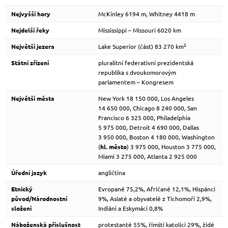
Nejvyšší hory
McKinley 6194 m, Whitney 4418 m
Nejdelší řeky
Mississippi – Missouri 6020 km
2
Největší jezera
Lake Superior (část) 83 270 km
Státní zřízení
pluralitní federativní prezidentská
republika s dvoukomorovým
parlamentem – Kongresem
Největší města
New York 18 150 000, Los Angeles
14 650 000, Chicago 8 240 000, San
Francisco 6 325 000, Philadelphia
5 975 000, Detroit 4 690 000, Dallas
3 950 000, Boston 4 180 000, Washington
(
hl. město
) 3 975 000, Houston 3 775 000,
Miami 3 275 000, Atlanta 2 925 000
Úřední jazyk
angličtina
Etnický
Evropané 75,2%, Afričané 12,1%, Hispánci
původ/Národnostní
9%, Asiaté a obyvatelé z Tichomoří 2,9%,
složení
Indiáni a Eskymáci 0,8%
Náboženská příslušnost
protestanté 55%, římští katolíci 29%, židé