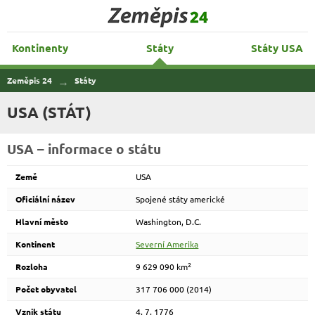
Zeměpis 24
Kontinenty
Státy
Státy USA
Zeměpis 24
Státy
USA (STÁT)
USA – informace o státu
Země
USA
Oficiální název
Spojené státy americké
Hlavní město
Washington, D.C.
Kontinent
Severní Amerika
2
Rozloha
9 629 090 km
Počet obyvatel
317 706 000 (2014)
Vznik státu
4. 7. 1776