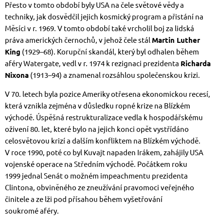
Přesto v tomto období byly USA na čele světové vědy a
techniky, jak dosvědčil jejich kosmický program a přistání na
Měsíci v r. 1969. V tomto období také vrcholil boj za lidská
práva amerických černochů, v jehož čele stál
Martin Luther
King
(1929–68). Korupční skandál, který byl odhalen během
aféry Watergate, vedl v r. 1974 k rezignaci prezidenta
Richarda
Nixona
(1913–94) a znamenal rozsáhlou společenskou krizi.
V 70. letech byla pozice Ameriky otřesena ekonomickou recesí,
která vznikla zejména v důsledku ropné krize na Blízkém
východě. Úspěšná restrukturalizace vedla k hospodářskému
oživení 80. let, které bylo na jejich konci opět vystřídáno
celosvětovou krizí a dalším konfliktem na Blízkém východě.
V roce 1990, poté co byl Kuvajt napaden Irákem, zahájily USA
vojenské operace na Středním východě. Počátkem roku
1999 jednal Senát o možném impeachmentu prezidenta
Clintona, obviněného ze zneužívání pravomoci veřejného
činitele a ze lži pod přísahou během vyšetřování
soukromé aféry.