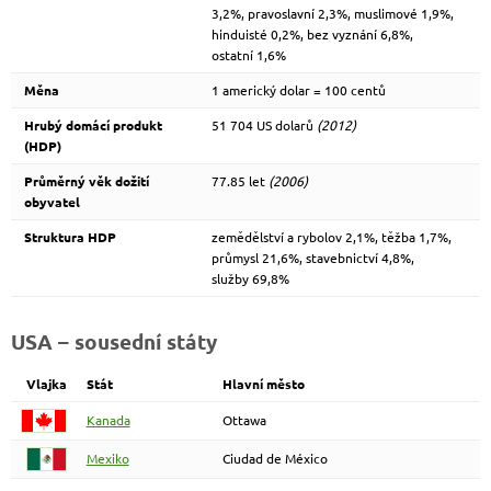
3,2%, pravoslavní 2,3%, muslimové 1,9%,
hinduisté 0,2%, bez vyznání 6,8%,
ostatní 1,6%
Měna
1 americký dolar = 100 centů
Hrubý domácí produkt
51 704 US dolarů
(2012)
(HDP)
Průměrný věk dožití
77.85 let
(2006)
obyvatel
Struktura HDP
zemědělství a rybolov 2,1%, těžba 1,7%,
průmysl 21,6%, stavebnictví 4,8%,
služby 69,8%
USA – sousední státy
Vlajka
Stát
Hlavní město
Kanada
Ottawa
Mexiko
Ciudad de México