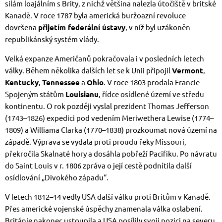
silám loajálním s Brity, z nichž většina nalezla útočiště v britské
Kanadě. V roce 1787 byla americká buržoazní revoluce
dovršena
přijetím federální ústavy
, v níž byl uzákoněn
republikánský systém vlády.
Velká expanze Američanů pokračovala i v posledních letech
války. Během několika dalších let se k Unii připojil
Vermont
,
Kentucky
,
Tennessee
a
Ohio
. V roce 1803 prodala Francie
Spojeným státům
Louisianu
, řídce osídlené území ve středu
kontinentu. O rok později vyslal prezident Thomas Jefferson
(1743–1826) expedici pod vedením Meriwethera Lewise (1774–
1809) a Williama Clarka (1770–1838) prozkoumat nová území na
západě. Výprava se vydala proti proudu řeky Missouri,
překročila Skalnaté hory a dosáhla pobřeží Pacifiku. Po návratu
do Saint Louis v r. 1806 zpráva o její cestě podnítila další
osídlování „Divokého západu“.
V letech 1812–14 vedly USA další válku proti Britům v Kanadě.
Přes americké vojenské úspěchy znamenala válka oslabení.
Británie nakonec ustoupila a USA posílily svoji pozici na severu.