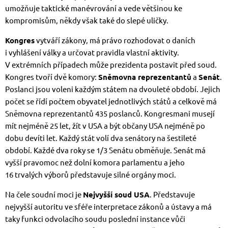
umožňuje taktické manévrování a vede většinou ke
kompromisům, někdy však také do slepé uličky.
Kongres
vytváří zákony, má právo rozhodovat o daních
i vyhlášení války a určovat pravidla vlastní aktivity.
V extrémních případech může prezidenta postavit před soud.
Kongres tvoří dvě komory:
Sněmovna reprezentantů
a
Senát
.
Poslanci jsou voleni každým státem na dvouleté období. Jejich
počet se řídí počtem obyvatel jednotlivých států a celkově má
Sněmovna reprezentantů 435 poslanců. Kongresmani musejí
mít nejméně 25 let, žít v USA a být občany USA nejméně po
dobu devíti let. Každý stát volí dva senátory na šestileté
období. Každé dva roky se 1/3 Senátu obměňuje. Senát má
vyšší pravomoc než dolní komora parlamentu a jeho
16 trvalých výborů představuje silné orgány moci.
Na čele soudní moci je
Nejvyšší soud USA
. Představuje
nejvyšší autoritu ve sféře interpretace zákonů a ústavy a má
taky funkci odvolacího soudu poslední instance vůči