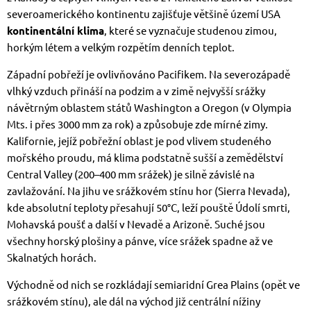
severoamerického kontinentu zajišťuje většině území USA
kontinentální klima
, které se vyznačuje studenou zimou,
horkým létem a velkým rozpětím denních teplot.
Západní pobřeží je ovlivňováno Pacifikem. Na severozápadě
vlhký vzduch přináší na podzim a v zimě nejvyšší srážky
návětrným oblastem států Washington a Oregon (v Olympia
Mts. i přes 3000 mm za rok) a způsobuje zde mírné zimy.
Kalifornie, jejíž pobřežní oblast je pod vlivem studeného
mořského proudu, má klima podstatně sušší a zemědělství
Central Valley (200–400 mm srážek) je silně závislé na
zavlažování. Na jihu ve srážkovém stínu hor (Sierra Nevada),
kde absolutní teploty přesahují 50°C, leží pouště Údolí smrti,
Mohavská poušť a další v Nevadě a Arizoně. Suché jsou
všechny horský plošiny a pánve, více srážek spadne až ve
Skalnatých horách.
Východně od nich se rozkládají semiaridní Grea Plains (opět ve
srážkovém stínu), ale dál na východ již centrální nížiny