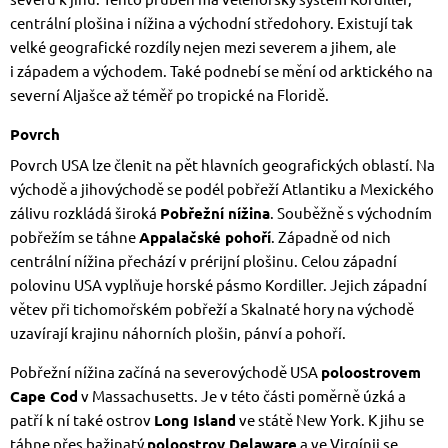
centrální plošina i nížina a východní středohory. Existují tak
velké geografické rozdíly nejen mezi severem a jihem, ale
i západem a východem. Také podnebí se mění od arktického na
severní Aljašce až téměř po tropické na Floridě.
Povrch
Povrch USA lze členit na pět hlavních geografických oblastí. Na
východě a jihovýchodě se podél pobřeží Atlantiku a Mexického
zálivu rozkládá široká
Pobřežní nížina
. Souběžně s východním
pobřežím se táhne
Appalačské pohoří
. Západně od nich
centrální nížina přechází v prérijní plošinu. Celou západní
polovinu USA vyplňuje horské pásmo Kordiller. Jejich západní
větev při tichomořském pobřeží a Skalnaté hory na východě
uzavírají krajinu náhorních plošin, pánví a pohoří.
Pobřežní nížina začíná na severovýchodě USA
poloostrovem
Cape Cod
v Massachusetts. Je v této části poměrně úzká a
patří k ní také ostrov
Long Island
ve státě New York. K jihu se
táhne přes bažinatý
poloostrov Delaware
a ve Virgínii se