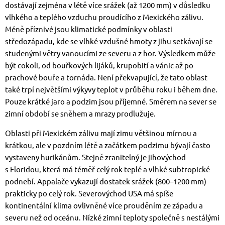
dostávají zejména v létě více srážek (až 1200 mm) v důsledku
vlhkého a teplého vzduchu proudícího z Mexického zálivu.
Méně příznivé jsou klimatické podmínky v oblasti
středozápadu, kde se vlhké vzdušné hmoty z jihu setkávají se
studenými větry vanoucími ze severu a z hor. Výsledkem může
být cokoli, od bouřkových lijáků, krupobití a vánic až po
prachové bouře a tornáda. Není překvapující, že tato oblast
také trpí největšími výkyvy teplot v průběhu roku i během dne.
Pouze krátké jaro a podzim jsou příjemné. Směrem na sever se
zimní období se sněhem a mrazy prodlužuje.
Oblasti při Mexickém zálivu mají zimu většinou mírnou a
krátkou, ale v pozdním létě a začátkem podzimu bývají často
vystaveny hurikánům. Stejně zranitelný je jihovýchod
s Floridou, která má téměř celý rok teplé a vlhké subtropické
podnebí. Appalače vykazují dostatek srážek (800–1200 mm)
prakticky po celý rok. Severovýchod USA má spíše
kontinentální klima ovlivněné více prouděním ze západu a
severu než od oceánu. Nízké zimní teploty společně s nestálými