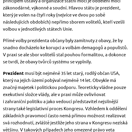
principem ústavy a organizace státní moci je oddělení moci
zákonodárné, výkonné a soudní. Hlavou státu je prezident,
který je volen na čtyři roky (nejvíce ve dvou po sobě
následujících obdobích) nepřímo sborem volitelů, kteří vzešli
volbou v jednotlivých státech Unie.
Přímé volby prezidenta občany byly zamítnuty z obavy, že by
snadno docházelo ke korupci a volbám demagogů a populistů.
V praxi se ale sbor volitelů stal pouhou formalitou, a dokonce
se tvrdí, že obavy tvůrců systému se vyplnily.
Prezident
musí být nejméně 35 let starý, rodilý občan USA,
který na jejich území pobýval nejméně 14 let. Obvykle má
značný majetek i politickou podporu. Teoreticky vládne pouze
exekutivní složce vlády, ale v praxi může ovlivňovat
i zahraniční politiku a jako vedoucí představitel nejsilnější
strany také legislativní proces Kongresu. Vzhledem k oddělení
základních pravomocí často nemá přímou možnost realizovat
svá rozhodnutí, zvláště jestliže jeho strana v Kongresu nezíská
většinu. V takových případech jeho omezené právo veta