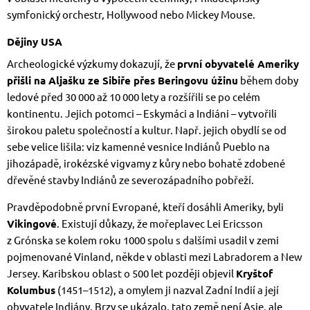
symfonický orchestr, Hollywood nebo Mickey Mouse.
Dějiny USA
Archeologické výzkumy dokazují, že
první obyvatelé Ameriky
přišli na Aljašku ze Sibiře přes Beringovu úžinu
během doby
ledové před 30 000 až 10 000 lety a rozšířili se po celém
kontinentu. Jejich potomci – Eskymáci a Indiáni – vytvořili
širokou paletu společností a kultur. Např. jejich obydlí se od
sebe velice lišila: viz kamenné vesnice Indiánů Pueblo na
jihozápadě, irokézské vigvamy z kůry nebo bohatě zdobené
dřevěné stavby Indiánů ze severozápadního pobřeží.
Pravděpodobně první Evropané, kteří dosáhli Ameriky, byli
Vikingové
. Existují důkazy, že mořeplavec Lei Ericsson
z Grónska se kolem roku 1000 spolu s dalšími usadil v zemi
pojmenované Vinland, někde v oblasti mezi Labradorem a New
Jersey. Karibskou oblast o 500 let později objevil
Kryštof
Kolumbus
(1451–1512), a omylem ji nazval Zadní Indií a její
obyvatele Indiány. Brzy se ukázalo, tato země není Asie, ale