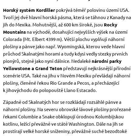
Horský systém Kordiller
pokrývá téměř polovinu území USA.
Tvoří jej dvě hlavní horská pásma, která se táhnou z Kanady na
jih do Mexika. Mohutnější, až 600 km široké, jsou
Rocky
Mountains
na východě, dosahující nejvyšších výšek na území
Colorada (Mt. Elbert 4399 m). Větší plochu vyplňují náhorní
plošiny a pánve jako např. Wyomingská, kterou vede hlavní
průchod Skalnatými horami a tudy kdysi vedly stezky prvních
pionýrů, stejně jako nyní dálnice. Nedaleké
národní parky
Yellowstone a Grand Teton
představují nejkrásnější přírodní
scenérie USA. Také na jihu v Novém Mexiku převládají náhorní
plošiny, členěné řekou Rio Grande a Pecos, a přecházející
k jihovýchodu do polopouště Llano Estacado.
Západně od Skalnatých hor se rozkládají rozsáhlé pánve a
náhorní plošiny. Na severu obrovské lávové plošiny prořezané
řekami Columbie a Snake obklopují úrodnou Kolumbijskou
kotlinu, ležící převážně ve státě Washington. Dále na jih se
prostírají velké horské sníženiny, převážně suché bezodtoké