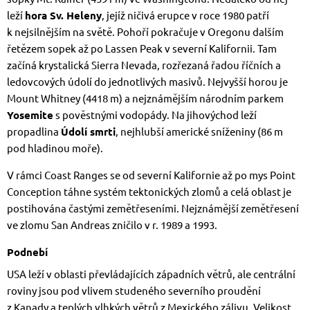
leží
hora Sv. Heleny
, jejíž ničivá erupce v roce 1980 patří
k nejsilnějším na světě. Pohoří pokračuje v Oregonu dalším
řetězem sopek až po Lassen Peak v severní Kalifornii. Tam
začíná krystalická Sierra Nevada, rozřezaná řadou říčních a
ledovcových údolí do jednotlivých masivů. Nejvyšší horou je
Mount Whitney (4418 m) a nejznámějším národním parkem
Yosemite
s pověstnými vodopády. Na jihovýchod leží
propadlina
Údolí smrti
, nejhlubší americké sníženiny (86 m
pod hladinou moře).
V rámci Coast Ranges se od severní Kalifornie až po mys Point
Conception táhne systém tektonických zlomů a celá oblast je
postihována častými zemětřeseními. Nejznámější zemětřesení
ve zlomu San Andreas zničilo v r. 1989 a 1993.
Podnebí
USA leží v oblasti převládajících západních větrů, ale centrální
roviny jsou pod vlivem studeného severního proudění
z Kanady a teplých vlhkých větrů z Mexického zálivu. Velikost