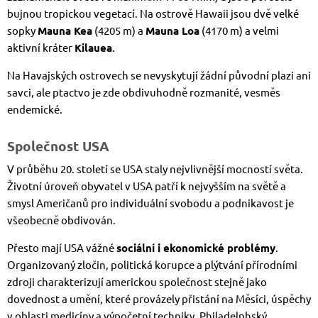
bujnou tropickou vegetací. Na ostrově Hawaii jsou dvě velké
sopky
Mauna Kea
(4205 m) a
Mauna Loa
(4170 m) a velmi
aktivní kráter
Kilauea
.
Na Havajských ostrovech se nevyskytují žádní původní plazi ani
savci, ale ptactvo je zde obdivuhodně rozmanité, vesměs
endemické.
Společnost USA
V průběhu 20. století se USA staly nejvlivnější mocností světa.
Životní úroveň obyvatel v USA patří k nejvyšším na světě a
smysl Američanů pro individuální svobodu a podnikavost je
všeobecně obdivován.
Přesto mají USA vážné
sociální i ekonomické problémy
.
Organizovaný zločin, politická korupce a plýtvání přírodními
zdroji charakterizují americkou společnost stejně jako
dovednost a umění, které provázely přistání na Měsíci, úspěchy
v oblasti medicíny a výpočetní techniky, Philadelphský