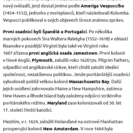
nový světadíl, jenž dostal jméno podle
Ameriga Vespucciho
(1454–1512), jednoho z mořeplavců, kteří následovali Kolumba.
Vespucci publikoval o svých objevech široce známou zprávu.
První osadníci byli Španělé a Portugalci
. Po několika
marných pokusech Sira Waltera Raleigha (1552–1618) v oblasti
Roanoke v pozdější Virgínii byla také ve Virgínii roku
1607 zřízena
první anglická osada Jamestown
. První kolonii
v Nové Anglii,
Plymouth
, založili roku 1620 tzv. Pilgrim Fathers,
odpadlíci od anglikánské církve, kteří chtěli založit ideální
společnost, nezatíženou politikou. Jenže puritánštější osadníci
vybudovali poblíž velkou kolonii
Massachusetts Bay
. Další
jejich osídlení zahrnovalo Maine a New Hampshire, zatímco
New Haven a Rhode Island byly založeny odpůrci striktního
puritánského režimu.
Maryland
zase kolonizovali od 30. let
17. století římští katolíci.
Mezitím, v r. 1624, založili Holanďané na ostrově Manhattan
prosperující kolonii
New Amsterdam
. V roce 1664 byla