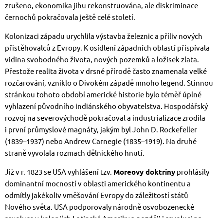
zrušeno, ekonomika jihu rekonstruována, ale diskriminace
černochů pokračovala ještě celé století.
Kolonizaci západu urychlila výstavba železnic a příliv nových
přistěhovalců z Evropy. K osídlení západních oblastí přispívala
vidina svobodného života, nových pozemků a ložisek zlata.
Přestože realita života v drsné přírodě často znamenala velké
rozčarování, vzniklo o Divokém západě mnoho legend. Stinnou
stránkou tohoto období americké historie bylo téměř úplné
vyhlazení původního indiánského obyvatelstva. Hospodářský
rozvoj na severovýchodě pokračoval a industrializace zrodila
i první průmyslové magnáty, jakým byl John D. Rockefeller
(1839–1937) nebo Andrew Carnegie (1835–1919). Na druhé
straně vyvolala rozmach dělnického hnutí.
Již v r. 1823 se USA vyhlášení tzv.
Moreovy doktríny
prohlásily
dominantní mocností v oblasti amerického kontinentu a
odmítly jakékoliv vměšování Evropy do záležitostí států
Nového světa. USA podporovaly národně osvobozenecké