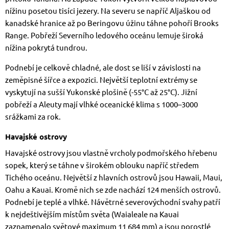
nížinu posetou tisíci jezery. Na severu se napříč Aljaškou od
kanadské hranice až po Beringovu úžinu táhne pohoří Brooks
Range. Pobřeží Severního ledového oceánu lemuje široká
nížina pokrytá tundrou.
Podnebí je celkově chladné, ale dost se liší v závislosti na
zeměpisné šířce a expozici. Největší teplotní extrémy se
vyskytují na sušší Yukonské plošině (-55°C až 25°C). Jižní
pobřeží a Aleuty mají vlhké oceanické klima s 1000–3000
srážkami za rok.
Havajské ostrovy
Havajské ostrovy jsou vlastně vrcholy podmořského hřebenu
sopek, který se táhne v širokém oblouku napříč středem
Tichého oceánu. Největší z hlavních ostrovů jsou Hawaii, Maui,
Oahu a Kauai. Kromě nich se zde nachází 124 menších ostrovů.
Podnebí je teplé a vlhké. Návětrné severovýchodní svahy patří
k nejdeštivějším místům světa (Waialeale na Kauai
zaznamenalo světové maximum 11 684 mm) a jsou porostlé