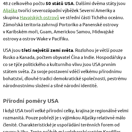
48 z celkového počtu
50 států USA
. Dalšími dvěma státy jsou
Aljaška
tvořící severozápadní výběžek Severní Ameriky a
skupina
Havajských ostrovů
ve střední části Tichého oceánu.
Zámořská teritoria zahrnují Portoriko a Panenské ostrovy
v Karibském moři, Guam, Americkou Samou, Midwajské
ostrovy a ostrov Wake v Pacifiku.
USA jsou
třetí největší zemí světa
. Rozlohou je větší pouze
Rusko a Kanada, počtem obyvatel Čína a Indie. Hospodářsky a
co se týče politického a kulturního vlivu jsou USA prvním
státem světa. Za svoje postavení vděčí velkému přírodnímu
bohatství, dlouhé tradici demokratické společnosti, pestrému
národnostnímu složení a silné národní identitě.
Přírodní poměry USA
I když USA tvoří velké přírodní celky, krajina je regionálně velmi
rozmanitá. Pouze pobřeží je s výjimkou Aljašky relativně málo
členité. Charakteristické je uspořádání terénních forem od
severu k jihu. Tento průběh má velehorský systém Kordiller,