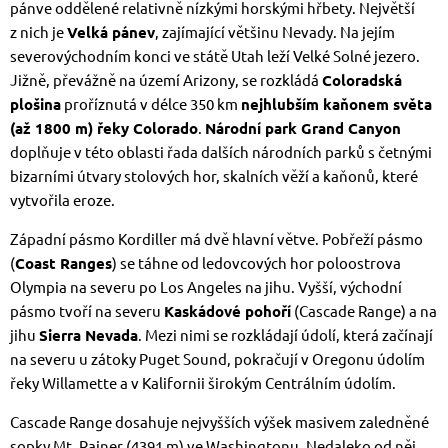
pánve oddělené relativně nízkými horskými hřbety. Největší
z nich je
Velká pánev
, zajímající většinu Nevady. Na jejím
severovýchodním konci ve státě Utah leží Velké Solné jezero.
Jižně, převážně na území Arizony, se rozkládá
Coloradská
plošina
proříznutá v délce 350 km
nejhlubším kaňonem světa
(až 1800 m) řeky Colorado
.
Národní park Grand Canyon
doplňuje v této oblasti řada dalších národních parků s četnými
bizarními útvary stolových hor, skalních věží a kaňonů, které
vytvořila eroze.
Západní pásmo Kordiller má dvě hlavní větve. Pobřeží pásmo
(
Coast Ranges
) se táhne od ledovcových hor poloostrova
Olympia na severu po Los Angeles na jihu. Vyšší, východní
pásmo tvoří na severu
Kaskádové pohoří
(Cascade Range) a na
jihu
Sierra Nevada
. Mezi nimi se rozkládají údolí, která začínají
na severu u zátoky Puget Sound, pokračují v Oregonu údolím
řeky Willamette a v Kalifornii širokým Centrálním údolím.
Cascade Range dosahuje nejvyšších výšek masivem zaledněné
sopky Mt. Rainer (4391 m) ve Washingtonu. Nedaleko od něj