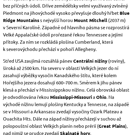
bez příčných údolí. Dříve zemědělsky velmi využívaný zvlněný
Piedmont na jihovýchodě vysoko převyšuje dlouhý hřbet
Blue
Ridge Mountains
s nejvyšší horou
Mount Mitchell
(2037 m)
v Severní Karolíně. Západně od hlavního pásma se rozprostírá
Velké Appalačské údolí prořezané řekou Tennessee a jejími
přítoky. Za ním se rozkládá plošina Cumberland, která
k severovýchodu přechází v pohoří Allegheny.
Střed USA zaujímá rozsáhlá pánev
Centrální nížiny
(roviny),
široká až 2500 km. Na severu v oblasti Velkých jezer do ní
zasahují výběžky vysočin Kanadského štítu, které kolem
Hořejšího jezera dosahují 600–700 m. Směrem k jihu pánev
klesá a přechází v Mississippskou nížinu. Celá obrovská oblast
je odvodňována řekou
Mississippi-Missouri
a
Ohio
. Na
východě nížinu lemují plošiny Kentucky a Tennesse, na západě
se v Missouri a Arkansasu zvedají vysočiny Ozark Plateau a
Ouachita Mts. Dále na západ nížiny přecházejí v suchou až
polopouštní oblast Velkých planin nebo prérií (
Great Plains
),
nad nimiž se prudce zvedají
Skalnaté hory
.