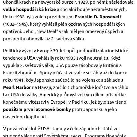
ukončil krach na newyorské burze r. 1929, po němž následovala
velká hospodářská krize
a sociální bouře nezaměstnaných.
Roku 1932 byl zvolen prezidentem
Franklin D. Roosevelt
(1882–1945), který vyhlásil plán ozdravných hospodářských
opatření. Jeho „New Deal“ však měl jen omezený úspěch a
prosperitu obnovila až 2. světová válka.
Politický vývoj v Evropě 30. let opět podpořil izolacionistické
tendence a USA vyhlásily roku 1935 svoji neutralitu. Když
vypukla 2. světová válka, USA pouze zásobovaly Británii a
Francii zbraněmi. Spory o účast ve válce se táhly až do konce
roku 1941, kdy Japonsko zaútočilo na vojenskou základnu
Pearl Harbor
na Havaji, zničilo tichomořské loďstvo a vtáhlo
tak USA do války. Americký průmysl velkým dílem přispěl ke
konečnému vítězství v Evropě i v Pacifiku, jež bylo završeno
použitím první atomové bomby
proti Japonsku a jeho
následnou kapitulací.
V poválečné době USA stanuly v čele západních států ve
studené válce proti Sovětskému svazu. Programy finanční a