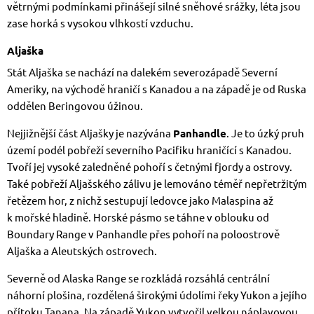
větrnými podmínkami přinášejí silné sněhové srážky, léta jsou
zase horká s vysokou vlhkostí vzduchu.
Aljaška
Stát Aljaška se nachází na dalekém severozápadě Severní
Ameriky, na východě hraničí s Kanadou a na západě je od Ruska
oddělen Beringovou úžinou.
Nejjižnější část Aljašky je nazývána
Panhandle
. Je to úzký pruh
území podél pobřeží severního Pacifiku hraničící s Kanadou.
Tvoří jej vysoké zaledněné pohoří s četnými fjordy a ostrovy.
Také pobřeží Aljašského zálivu je lemováno téměř nepřetržitým
řetězem hor, z nichž sestupují ledovce jako Malaspina až
k mořské hladině. Horské pásmo se táhne v oblouku od
Boundary Range v Panhandle přes pohoří na poloostrově
Aljaška a Aleutských ostrovech.
Severně od Alaska Range se rozkládá rozsáhlá centrální
náhorní plošina, rozdělená širokými údolími řeky Yukon a jejího
přítoku Tanana. Na západě Yukon vytvořil velkou náplavovou