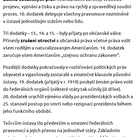
projevu, vyznání a tisku a právo na rychlý a spravedlivý soudní
proces. 10. dodatek deleguje všechny pravomoce nezmíněné
v ústavě jednotlivým státům nebo lidu.
Tři dodatky – 13., 14. a 15. – byly přijaty po občanské válce.
Přinesly
zrušení otroctví
a občanská práva včetně práva volit
všem rodilým a naturalizovaným Američanům. 14. dodatek
zaručuje všem Američanům „stejnou ochranu zákonem“.
Pozdější dodatky pokračovaly v rozšiřování politických práv
obyvatel a vyjasňovaly zastaralé a zmatečné klauzule původní
ústavy. 19. dodatek (přijatý v r. 1919) poskytl ženám právo volit
do federálních orgánů (některé státy tak učinily již dříve).
20. dodatek urychlil výměnu vlády po prezidentských volbách a
25. stanovil postup po smrti nebo rezignaci prezidenta během
jeho funkčního období.
Tvůrcům ústavy šlo především o omezení federálních
pravomocí a jejich přenos na jednotlivé státy. Základním