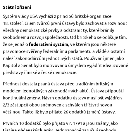
Státní zřízení
Systém vlády USA vychází z principů britské organizace
18. století. Cílem tvůrců první ústavy bylo zachovat a rozvinout
všechny demokratické prvky a odstranit ty, které bránily
svobodnému rozvoji společnosti. Od britského se odlišuje tím,
že se jedná o
federativní systém
, ve kterém jsou některé
pravomoce svěřeny federálnímu parlamentu a vládě a ostatní
náleží zákonodárcům jednotlivých států. Používání jmen jako
Kapitol a Senát bylo motivováno úmyslem vyjádřit idealizované
představy římské a řecké demokracie.
Přednost dostala psaná ústava před tradičním britským
modelem jednotlivých zákonodárných aktů. Ústava připouští
kontinuální změny. Návrh dodatku ústavy musí být vyjádřen
2/3 zástupců obou sněmoven a schválen tříčtvrtinovou
většinou. Takto již bylo přijato 26 dodatků (změn) ústavy.
Prvních 10 dodatků bylo přijato v r. 1791 a jsou známy jako
Listina občanských práv
. Jednoznačně zaručují svobodu