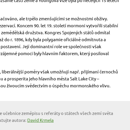
zsáhlé části země a Youngova vize byla po necelých 15 letech
lačováno, ale trpělo zmenšujícími se možnostmi obživy.
zervací. Koncem 90. let 19. století mormoni vytvořili stabilní
lá zemědělská družstva. Kongres Spojených států odmítal
 do r. 1896, kdy byla polygamie oficiálně odmítnuta a
postavení. Její dominantní role ve společnosti však
 vzájemné pomoci byly hlavním faktorem, který posiloval
, liberálnější poměry však umožňují např. přijímaní černochů
hu a prosperita jeho hlavního města Salt Lake City –
 jsou živoucím svědectvím o úspěchu mormonského vlivu.
e učebnice zeměpisu s referáty o státech všech zemí světa
ktujte autora:
David Krmela