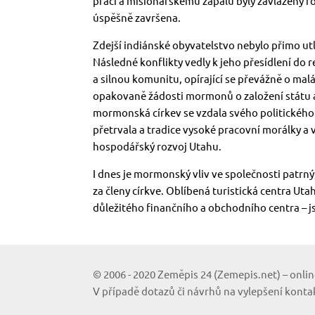
práci a misionářskému zápalu byly zavlaženy ro
úspěšně završena.
Zdejší indiánské obyvatelstvo nebylo přimo ut
Následné konflikty vedly k jeho přesídlení do re
a silnou komunitu, opírající se převážně o ma
opakovaně žádosti mormonů o založení státu až
mormonská církev se vzdala svého politického 
přetrvala a tradice vysoké pracovní morálky a
hospodářský rozvoj Utahu.
I dnes je mormonský vliv ve společnosti patrný
za členy církve. Oblíbená turistická centra Uta
důležitého finančního a obchodního centra –
© 2006 - 2020 Zeměpis 24 (Zemepis.net) – onlin
V případě dotazů či návrhů na vylepšení konta