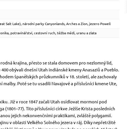
eat Salt Lake), národní parky Canyonlands, Arches a Zion, jezero Powell
ronika, potravinářství, cestovní ruch, těžba mědi, uranu a zlata
eúrodná krajina, přesto se stala domovem pro nezlomný lid,
ku 400 obývali dnešní Utah indiánské kmeny Anasaziů a Pueblo.
chodem španělských průzkumníků v 18. století, ale zachovaly
lní malby. Poté se tu usadili Navajové a příslušníci kmene Ute,
xiku. Již v roce 1847 začali Utah osídlovat mormoni pod
801–77). Tito příslušníci církve Ježíše Krista posledních
lanou jejich nekonvenčními praktikami, zvláště polygamií.
jinu v oblasti Velkého Solného jezera v ráj. Díky nepřetržité