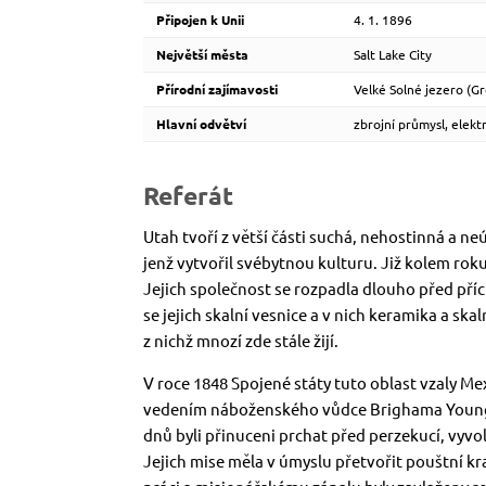
Připojen k Unii
4. 1. 1896
Největší města
Salt Lake City
Přírodní zajímavosti
Velké Solné jezero (Gr
Hlavní odvětví
zbrojní průmysl, elekt
Referát
Utah tvoří z větší části suchá, nehostinná a n
jenž vytvořil svébytnou kulturu. Již kolem ro
Jejich společnost se rozpadla dlouho před pří
se jejich skalní vesnice a v nich keramika a ska
z nichž mnozí zde stále žijí.
V roce 1848 Spojené státy tuto oblast vzaly Me
vedením náboženského vůdce Brighama Younga (1
dnů byli přinuceni prchat před perzekucí, vyvo
Jejich mise měla v úmyslu přetvořit pouštní kra