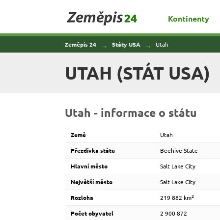
Zeměpis 24
Kontinenty
Zeměpis 24
Státy USA
Utah
UTAH (STÁT USA)
Utah - informace o státu
Země
Utah
Přezdívka státu
Beehive State
Hlavní město
Salt Lake City
Největší město
Salt Lake City
2
Rozloha
219 882 km
Počet obyvatel
2 900 872