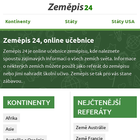
Zeměpis 24
Kontinenty
Státy
Státy USA
Zeměpis 24, online učebnice
Zeměpis 24 je online učebnice zeměpisu, kde naleznete
spoustu zajímavých informací o všech zemích světa. Informace
o některých zemích můžete použít jako referát do zeměpisu
nebo jimi nahradit školní učivo. Zeměpis se tak pro vás stane
zábavou.
KONTINENTY
NEJČTENĚJŠÍ
REFERÁTY
Afrika
Země Austrálie
Asie
Země Francie
Austrálie a Oceánie