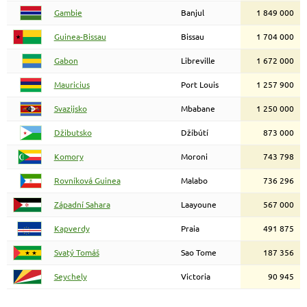
Gambie
Banjul
1 849 000
Guinea-Bissau
Bissau
1 704 000
Gabon
Libreville
1 672 000
Mauricius
Port Louis
1 257 900
Svazijsko
Mbabane
1 250 000
Džibutsko
Džíbútí
873 000
Komory
Moroni
743 798
Rovníková Guinea
Malabo
736 296
Západní Sahara
Laayoune
567 000
Kapverdy
Praia
491 875
Svatý Tomáš
Sao Tome
187 356
Seychely
Victoria
90 945