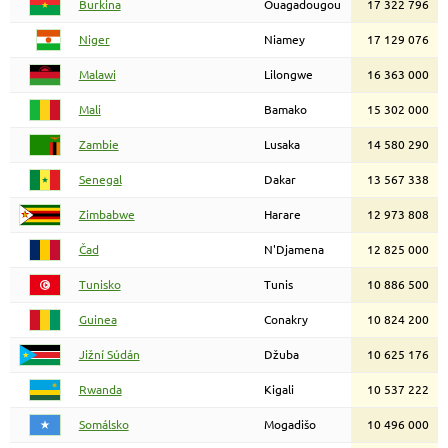
Burkina
Ouagadougou
17 322 796
Niger
Niamey
17 129 076
Malawi
Lilongwe
16 363 000
Mali
Bamako
15 302 000
Zambie
Lusaka
14 580 290
Senegal
Dakar
13 567 338
Zimbabwe
Harare
12 973 808
Čad
N'Djamena
12 825 000
Tunisko
Tunis
10 886 500
Guinea
Conakry
10 824 200
Jižní Súdán
Džuba
10 625 176
Rwanda
Kigali
10 537 222
Somálsko
Mogadišo
10 496 000