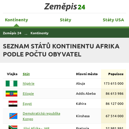
Zeměpis 24
Kontinenty
Státy
Státy USA
Zeměpis 24
Kontinenty
SEZNAM STÁTŮ KONTINENTU AFRIKA
PODLE POČTU OBYVATEL
Vlajka
Stát
Hlavní město
Populace
Nigérie
Abuja
173 615 000
Etiopie
Addis Abeba
86 613 986
Egypt
Káhira
86 127 000
Demokratická republika
Kinshasa
67 514 000
Kongo
Jižní Afrika - JAR
Pretoria
52 981 991