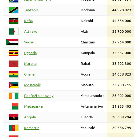
Tanzanie
Dodoma
44 928 923
Keňa
Nairobi
44 354 000
Alžírsko
Alžír
38 700 000
Súdán
Chartúm
37 964 000
Uganda
Kampala
35 357 000
Maroko
Rabat
33 202 300
Ghana
Accra
24 658 823
Mosambik
Maputo
23 700 715
Pobřeží slonoviny
Yamoussoukro
23 202 000
Madagaskar
Antananarivo
21 263 403
Angola
Luanda
20 609 294
Kamerun
Yaoundé
20 386 799