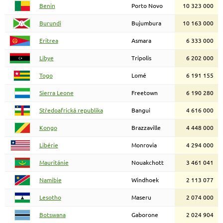
Benin
Porto Novo
10 323 000
Burundi
Bujumbura
10 163 000
Eritrea
Asmara
6 333 000
Libye
Tripolis
6 202 000
Togo
Lomé
6 191 155
Sierra Leone
Freetown
6 190 280
Středoafrická republika
Bangui
4 616 000
Kongo
Brazzaville
4 448 000
Libérie
Monrovia
4 294 000
Mauritánie
Nouakchott
3 461 041
Namibie
Windhoek
2 113 077
Lesotho
Maseru
2 074 000
Botswana
Gaborone
2 024 904