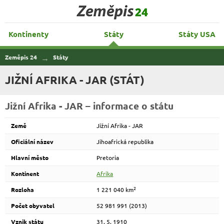
Zeměpis 24
Kontinenty
Státy
Státy USA
Zeměpis 24
Státy
JIŽNÍ AFRIKA - JAR (STÁT)
Jižní Afrika - JAR – informace o státu
Země
Jižní Afrika - JAR
Oficiální název
Jihoafrická republika
Hlavní město
Pretoria
Kontinent
Afrika
2
Rozloha
1 221 040 km
Počet obyvatel
52 981 991 (2013)
Vznik státu
31. 5. 1910