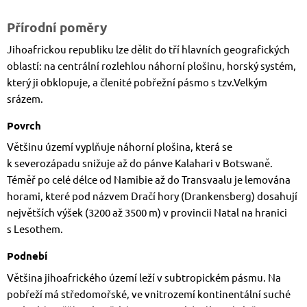
Přírodní poměry
Jihoafrickou republiku lze dělit do tří hlavních geografických
oblastí: na centrální rozlehlou náhorní plošinu, horský systém,
který ji obklopuje, a členité pobřežní pásmo s tzv.Velkým
srázem.
Povrch
Většinu území vyplňuje náhorní plošina, která se
k severozápadu snižuje až do pánve Kalahari v Botswaně.
Téměř po celé délce od Namibie až do Transvaalu je lemována
horami, které pod názvem Dračí hory (Drankensberg) dosahují
největších výšek (3200 až 3500 m) v provincii Natal na hranici
s Lesothem.
Podnebí
Většina jihoafrického území leží v subtropickém pásmu. Na
pobřeží má středomořské, ve vnitrozemí kontinentální suché