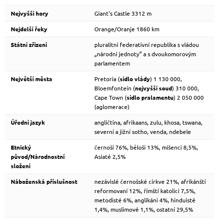
Nejvyšší hory
Giant's Castle 3312 m
Nejdelší řeky
Orange/Oranje 1860 km
Státní zřízení
pluralitní federativní republika s vládou
„národní jednoty“ a s dvoukomorovým
parlamentem
Největší města
Pretoria (
sídlo vlády
) 1 130 000,
Bloemfontein (
nejvyšší soud
) 310 000,
Cape Town (
sídlo pralamentu
) 2 050 000
(aglomerace)
Úřední jazyk
angličtina, afrikaans, zulu, khosa, tswana,
severní a jižní sotho, venda, ndebele
Etnický
černoši 76%, běloši 13%, míšenci 8,5%,
původ/Národnostní
Asiaté 2,5%
složení
Náboženská příslušnost
nezávislé černošské církve 21%, afrikánští
reformovaní 12%, římští katolíci 7,5%,
metodisté 6%, anglikáni 4%, hinduisté
1,4%, muslimové 1,1%, ostatní 29,5%