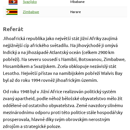
Svazijsko
Mbabane
Zimbabwe
Harare
Referát
Jihoafrická republika jako největší stát jižní Afriky zaujímá
nejjižnější cíp afrického světadílu. Na jihovýchodě ji omývá
Indický a na jihozápadě Atlantský oceán (celkem 2900 km
pobřeží). Na severu sousedí s Namibií, Botswanou, Zimbabwe,
Mosambikem a Svazijskem. Zcela obklopuje nezávislý stát
Lesotho. Největší přístav na namibijském pobřeží Walvis Bay
byl až do roku 1994 rovněž jihoafrickým územím.
Od roku 1948 byl v Jižní Africe realizován politický systém
zvaný apartheid, podle něhož bělošské obyvatelstvo mělo žít
odděleně od ostatního obyvatelstva. Země navzdory silnému
mezinárodnímu odporu proti této politice stále hospodářsky
prosperovala, hlavně díky svým obrovským nerostným
zdrojům a strategické poloze.