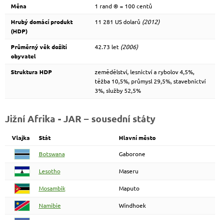
Měna
1 rand ® = 100 centů
Hrubý domácí produkt
11 281 US dolarů
(2012)
(HDP)
Průměrný věk dožití
42.73 let
(2006)
obyvatel
Struktura HDP
zemědělství, lesnictví a rybolov 4,5%,
těžba 10,5%, průmysl 29,5%, stavebnictví
3%, služby 52,5%
Jižní Afrika - JAR – sousední státy
Vlajka
Stát
Hlavní město
Botswana
Gaborone
Lesotho
Maseru
Mosambik
Maputo
Namibie
Windhoek