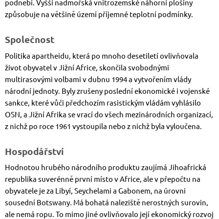
podnebí. Vyšší nadmořská vnitrozemské náhorní plošiny
způsobuje na většině území příjemné teplotní podmínky.
Společnost
Politika apartheidu, která po mnoho desetiletí ovlivňovala
život obyvatel v Jižní Africe, skončila svobodnými
multirasovými volbami v dubnu 1994 a vytvořením vlády
národní jednoty. Byly zrušeny poslední ekonomické i vojenské
sankce, které vůči předchozím rasistickým vládám vyhlásilo
OSN, a Jižní Afrika se vrací do všech mezinárodních organizací,
z nichž po roce 1961 vystoupila nebo z nichž byla vyloučena.
Hospodářství
Hodnotou hrubého národního produktu zaujímá Jihoafrická
republika suverénně první místo v Africe, ale v přepočtu na
obyvatele je za Libyí, Seychelami a Gabonem, na úrovni
sousední Botswany. Má bohatá naleziště nerostných surovin,
ale nemá ropu. To mimo jiné ovlivňovalo její ekonomický rozvoj