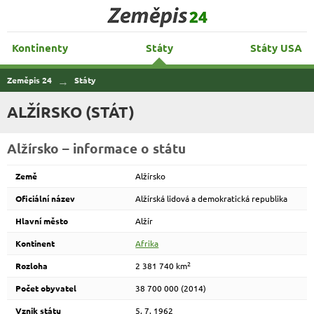
Zeměpis 24
Kontinenty
Státy
Státy USA
Zeměpis 24
Státy
ALŽÍRSKO (STÁT)
Alžírsko – informace o státu
Země
Alžírsko
Oficiální název
Alžírská lidová a demokratická republika
Hlavní město
Alžír
Kontinent
Afrika
2
Rozloha
2 381 740 km
Počet obyvatel
38 700 000 (2014)
Vznik státu
5. 7. 1962