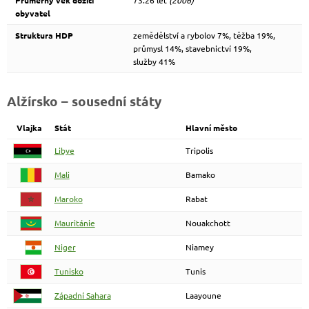
Průměrný věk dožití
73.26 let
(2006)
obyvatel
Struktura HDP
zemědělství a rybolov 7%, těžba 19%,
průmysl 14%, stavebnictví 19%,
služby 41%
Alžírsko – sousední státy
Vlajka
Stát
Hlavní město
Libye
Tripolis
Mali
Bamako
Maroko
Rabat
Mauritánie
Nouakchott
Niger
Niamey
Tunisko
Tunis
Západní Sahara
Laayoune