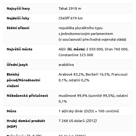
Nejvyšší hory
Tahat 2918 m
Nejdelší řeky
Chéliff 679 km
Státní zřízení
republika pluralitního typu
s jednokomorovým parlamentem
(v současnosti přechodná vojenská vláda)
Největší města
Alžír (
hl. město
) 2 050 000, Oran 760 000,
Constantine 525 000
Úřední jazyk
arabština
Etnický
Arabové 83,2%, Berbeři 16,5%, Francouzi
původ/Národnostní
0,1%, ostatní 0,2%
složení
Náboženská příslušnost
muslimové 99,9% (sunnité 99,5%), ostatní
0,1%
Měna
1 alžírský dinár (DZD) = 100 centimů
Hrubý domácí produkt
7 268 US dolarů
(2012)
(HDP)