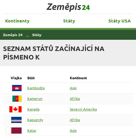
Zeměpis 24
Kontinenty
Státy
Státy USA
Zeměpis 24
Státy
SEZNAM STÁTŮ ZAČÍNAJÍCÍ NA
PÍSMENO K
Vlajka
Stát
Kontinent
Kambodža
Asie
Kamerun
Afrika
Kanada
Severní Amerika
Kapverdy
Afrika
Katar
Asie