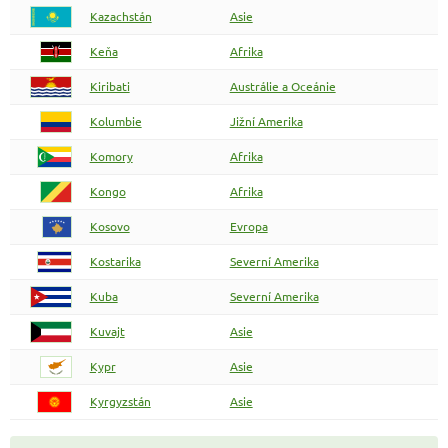
Kazachstán
Asie
Keňa
Afrika
Kiribati
Austrálie a Oceánie
Kolumbie
Jižní Amerika
Komory
Afrika
Kongo
Afrika
Kosovo
Evropa
Kostarika
Severní Amerika
Kuba
Severní Amerika
Kuvajt
Asie
Kypr
Asie
Kyrgyzstán
Asie