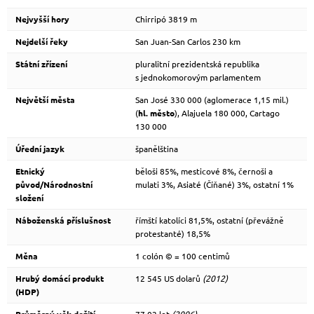
Nejvyšší hory
Chirripó 3819 m
Nejdelší řeky
San Juan-San Carlos 230 km
Státní zřízení
pluralitní prezidentská republika
s jednokomorovým parlamentem
Největší města
San José 330 000 (aglomerace 1,15 mil.)
(
hl. město
), Alajuela 180 000, Cartago
130 000
Úřední jazyk
španělština
Etnický
běloši 85%, mesticové 8%, černoši a
původ/Národnostní
mulati 3%, Asiaté (Číňané) 3%, ostatní 1%
složení
Náboženská příslušnost
římští katolíci 81,5%, ostatní (převážně
protestanté) 18,5%
Měna
1 colón © = 100 centimů
Hrubý domácí produkt
12 545 US dolarů
(2012)
(HDP)