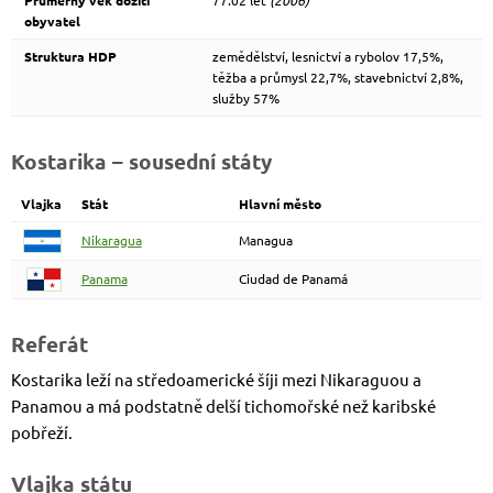
Průměrný věk dožití
77.02 let
(2006)
obyvatel
Struktura HDP
zemědělství, lesnictví a rybolov 17,5%,
těžba a průmysl 22,7%, stavebnictví 2,8%,
služby 57%
Kostarika – sousední státy
Vlajka
Stát
Hlavní město
Nikaragua
Managua
Panama
Ciudad de Panamá
Referát
Kostarika leží na středoamerické šíji mezi Nikaraguou a
Panamou a má podstatně delší tichomořské než karibské
pobřeží.
Vlajka státu