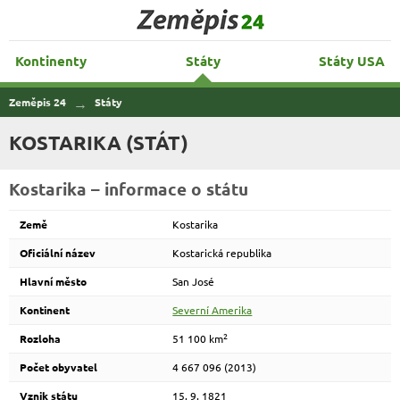
Zeměpis 24
Kontinenty
Státy
Státy USA
Zeměpis 24
Státy
KOSTARIKA (STÁT)
Kostarika – informace o státu
Země
Kostarika
Oficiální název
Kostarická republika
Hlavní město
San José
Kontinent
Severní Amerika
2
Rozloha
51 100 km
Počet obyvatel
4 667 096 (2013)
Vznik státu
15. 9. 1821