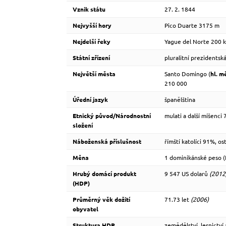
Vznik státu
27. 2. 1844
Nejvyšší hory
Pico Duarte 3175 m
Nejdelší řeky
Yague del Norte 200 
Státní zřízení
pluralitní prezidentsk
Největší města
Santo Domingo (
hl. m
210 000
Úřední jazyk
španělština
Etnický původ/Národnostní
mulati a další míšenci
složení
Náboženská příslušnost
římští katolíci 91%, o
Měna
1 dominikánské peso 
Hrubý domácí produkt
9 547 US dolarů
(2012
(HDP)
Průměrný věk dožití
71.73 let
(2006)
obyvatel
Struktura HDP
zemědělství, lesnictv