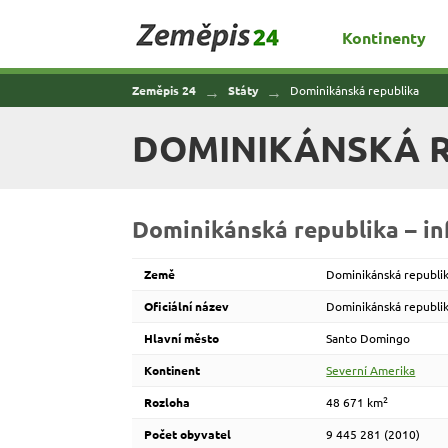
Zeměpis 24
Kontinenty
Zeměpis 24
Státy
Dominikánská republika
DOMINIKÁNSKÁ R
Dominikánská republika – in
Země
Dominikánská republi
Oficiální název
Dominikánská republi
Hlavní město
Santo Domingo
Kontinent
Severní Amerika
2
Rozloha
48 671 km
Počet obyvatel
9 445 281 (2010)