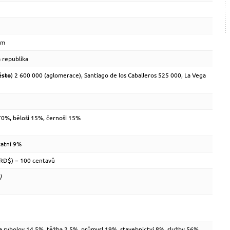
km
á republika
ěsto
) 2 600 000 (aglomerace), Santiago de los Caballeros 525 000, La Vega
 70%, běloši 15%, černoši 15%
statní 9%
(RD$) = 100 centavů
)
í a rybolov 14,5%, těžba 2,5%, průmysl 19%, stavebnictví 8%, služby 56%